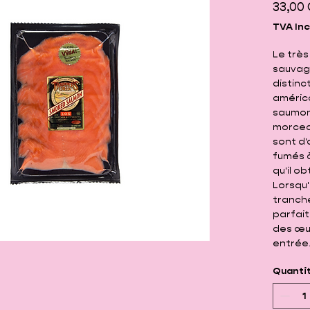
33,00
TVA Inc
Le trè
sauvag
distinc
améric
saumon 
morceau
sont d'
fumés à
qu'il ob
Lorsqu'
tranch
parfait
des œuf
entrée
Quanti