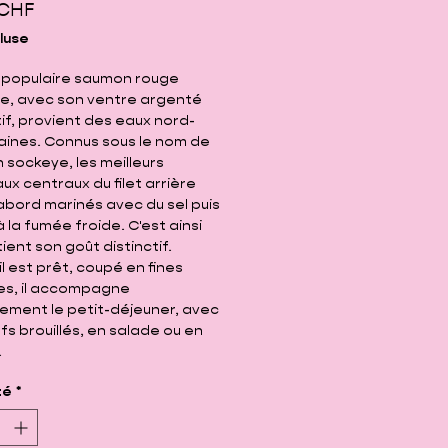
Prix
 CHF
luse
s populaire saumon rouge
e, avec son ventre argenté
tif, provient des eaux nord-
aines. Connus sous le nom de
sockeye, les meilleurs
x centraux du filet arrière
abord marinés avec du sel puis
 la fumée froide. C'est ainsi
tient son goût distinctif.
il est prêt, coupé en fines
es, il accompagne
ement le petit-déjeuner, avec
s brouillés, en salade ou en
.
té
*