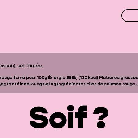
sson), sel, fumée.
 rouge fumé pour 100g
Énergie
553kj (130 kcal)
Matières grasse
,5g
Protéines
23,5g
Sel
4g
Ingrédients :
Filet de saumon rouge
,
Soif ?