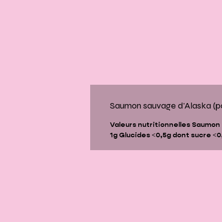
Saumon sauvage d'Alaska (poi
Valeurs nutritionnelles Saumon
1g
Glucides
˂0,5g
dont sucre
˂0