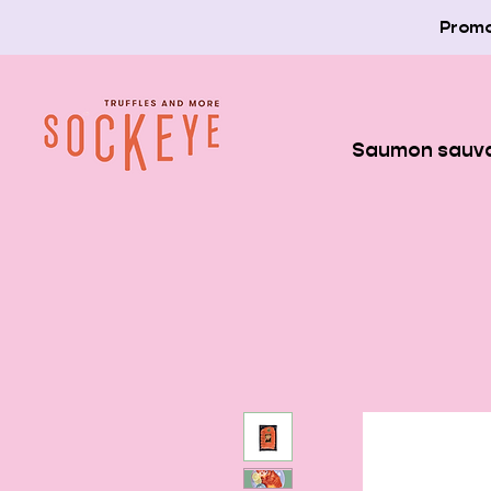
Promo
Saumon sauv