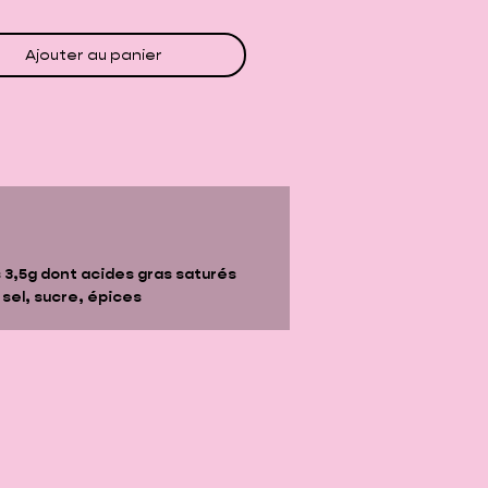
Ajouter au panier
s
3,5g
dont acides gras saturés
 sel, sucre, épices