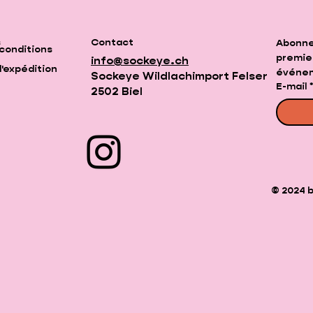
s
Contact
Abonnez
conditions
premie
info@sockeye.ch
d'expédition
événem
Sockeye Wildlachimport Felser
E-mail
2502 Biel
© 2024 