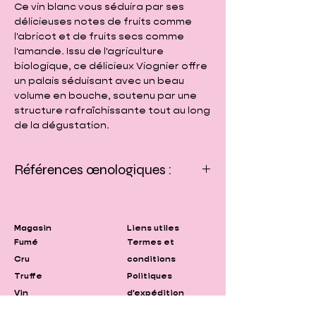
Ce vin blanc vous séduira par ses
délicieuses notes de fruits comme
l'abricot et de fruits secs comme
l'amande. Issu de l'agriculture
biologique, ce délicieux Viognier offre
un palais séduisant avec un beau
volume en bouche, soutenu par une
structure rafraîchissante tout au long
de la dégustation.
Références œnologiques :
Région : Vallée du Rhône méridionale
Appellation : AOC Ventoux
Cépages : 100% Viognier
Magasin
Liens utiles
Certification : Biologique
Fumé
Termes et
Couleur du vin : Une robe jaune dorée
Cru
conditions
Bouquet aromatique : Un nez intense
Truffe
Politiques
aux délicieuses notes d'abricots et
Vin
d'expédition
d'amandes
Bouche : Un joli volume en bouche avec